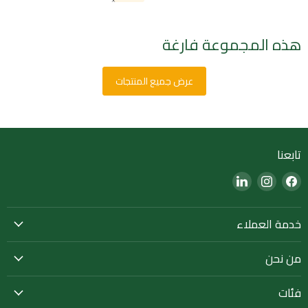
هذه المجموعة فارغة
عرض جميع المنتجات
تابعنا
Find
Find
Find
us
us
us
on
on
on
خدمة العملاء
LinkedIn
Instagram
Facebook
من نحن
فئات