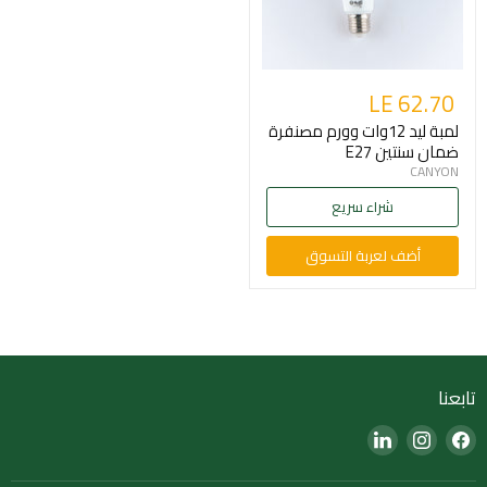
LE 62.70
لمبة ليد 12وات وورم مصنفرة
ضمان سنتين E27
CANYON
شراء سريع
أضف لعربة التسوق
تابعنا
Find
Find
Find
us
us
us
on
on
on