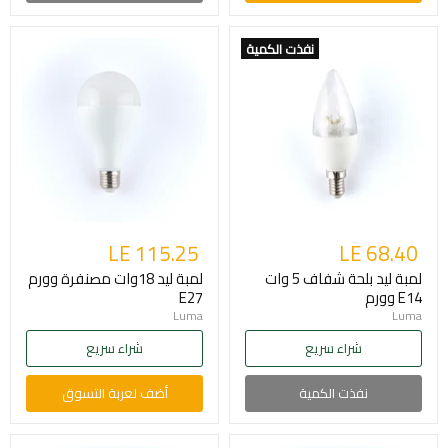
نفذت الكمية
LE 115.25
LE 68.40
لمبة ليد بلحة شفاف 5 وات
لمبة ليد 18وات مصنفرة وورم
E14 وورم
E27
Luma
Luma
شراء سريع
شراء سريع
نفذت الكمية
أضف لعربة التسوق