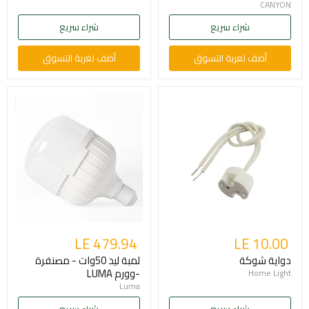
CANYON
شراء سريع
شراء سريع
أضف لعربة التسوق
أضف لعربة التسوق
LE 479.94
LE 10.00
دواية شوكة
لمبة ليد 50وات - مصنفرة
-وورم LUMA
Home Light
Luma
شراء سريع
شراء سريع