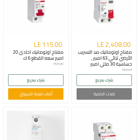
LE 115.00
LE 2,408.00
مفتاح اوتوماتيك ضد التسريب
مفتاح اوتوماتيك احادي 20
الأرضي ثنائي 63 امبير ,
امبير سعه القطع 6 ك
حساسية 30 مللي امبير
Himel
Himel
شراء سريع
شراء سريع
نفذت الكمية
أضف لعربة التسوق