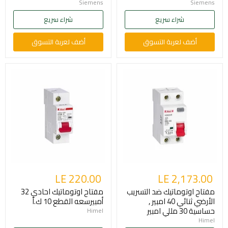
Siemens
Siemens
شراء سريع
شراء سريع
أضف لعربة التسوق
أضف لعربة التسوق
LE 220.00
LE 2,173.00
مفتاح اوتوماتيك ضد التسريب
مفتاح اوتوماتيك احادي 32
الأرضي ثنائي 40 امبير ,
أمبيرسعه القطع 10 ك.أ
حساسية 30 مللي امبير
Himel
Himel