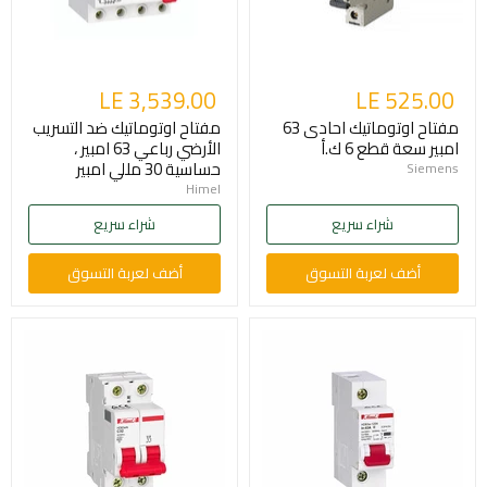
LE 3,539.00
LE 525.00
مفتاح اوتوماتيك احادى 63
مفتاح اوتوماتيك ضد التسريب
امبير سعة قطع 6 ك.أ
الأرضي رباعي 63 امبير ،
حساسية 30 مللي امبير
Siemens
Himel
شراء سريع
شراء سريع
أضف لعربة التسوق
أضف لعربة التسوق