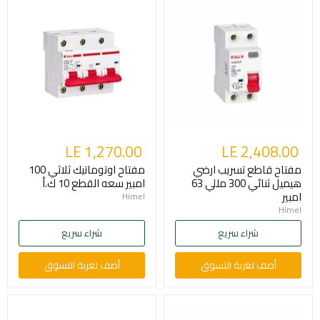
LE 1,270.00
LE 2,408.00
مفتاح قاطع تسريب ارضي
مفتاح اوتوماتيك ثلاثي 100
هيميل ثنائي 300 مللي 63
امبير سعه القطع 10 ك.أ
امبير
Himel
Himel
شراء سريع
شراء سريع
أضف لعربة التسوق
أضف لعربة التسوق