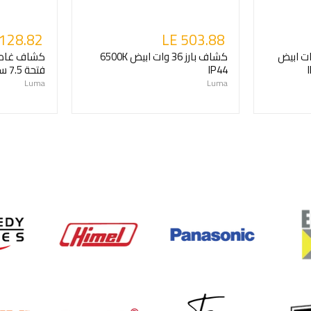
 128.82
LE 503.88
اطس/بارز 12 وات ابيض
كشاف بارز 36 وات ابيض 6500K
IP44
فتحة 7.5 سم IP44
Luma
Luma