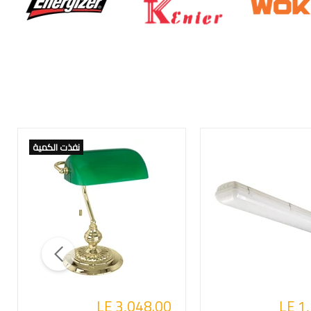
نفذت الكمية
LE 3,048.00
LE 1