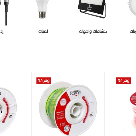
تات
كشافات واجهات
لمبات
إد
وفر 4
%
وفر 4
%