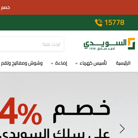
خصم 4% على سلك السويدي لفترة محدودة🔌متاح دفع عند الاستلام بحد اقصي 25000 جنيه
15778
الرئيسية
تأسيس كهرباء
إضاءة
وشوش ومفاتيح ولقم