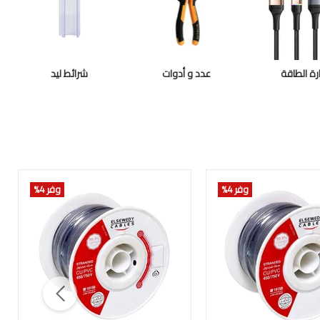
ارة الطاقة
عدد و أدوات
شرائط ليد
وفر 4
%
وفر 4
%