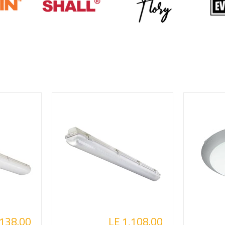
,138.00
LE 1,108.00