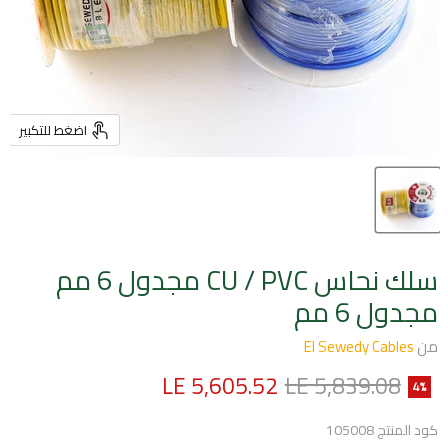
اضغط للتكبير
سلك نحاس CU / PVC مجدول 6 مم
مجدول 6 مم
من
El Sewedy Cables
السعر الأصلي
السعر الحالي
LE 5,605.52
LE 5,839.08
4
%
كود المنتج
105008