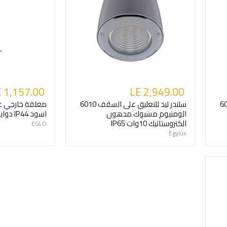
 1,157.00
LE 2,949.00
على السقف 6020
سلندر ليد للتعليق على السقف 6010
معلقة خارجي 
الومنيوم مسبوك مدهون
اسود IP44 دوايه E27
الكتروستاتيك 10وات IP65
EGLO
Egylux