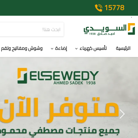
15778
الرئيسية
تأسيس كهرباء
إضاءة
وشوش ومفاتيح ولقم