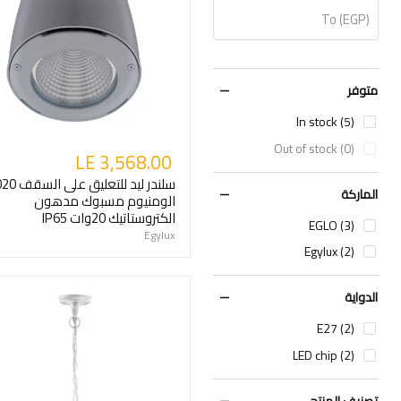
To (EGP)
متوفر
In stock (5)
Out of stock (0)
LE 3,568.00
سلندر ليد للتعليق 
الماركة
الومنيوم مسبوك مدهون
الكتروستاتيك 20وات IP65
EGLO (3)
Egylux
Egylux (2)
الدواية
E27 (2)
LED chip (2)
تصنيف المنتج