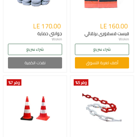
LE 170.00
LE 160.00
فيست فسفورى برتقالي
جوانتى حماية
Wokin
Wokin
شراء سريع
شراء سريع
أضف لعربة التسوق
نفذت الكمية
وفر 5
%
وفر 7
%