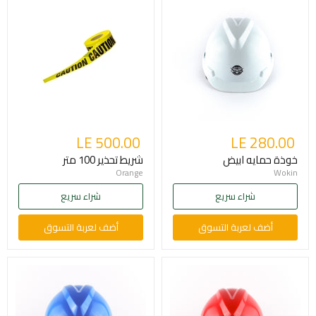
LE 500.00
LE 280.00
خوذة حمايه ابيض
شريط تحذير 100 متر
Orange
Wokin
شراء سريع
شراء سريع
أضف لعربة التسوق
أضف لعربة التسوق