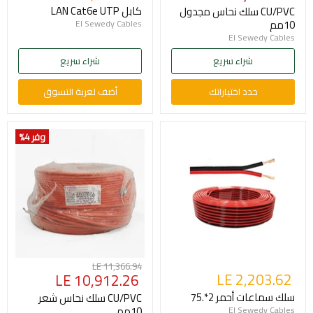
الحالي
كابل LAN Cat6e UTP
CU/PVC سلك نحاس مجدول
10مم
El Sewedy Cables
El Sewedy Cables
شراء سريع
شراء سريع
حدد اختياراتك
أضف لعربة التسوق
وفر 4
%
السعر
LE 11,366.94
LE 2,203.62
السعر
LE 10,912.26
الأصلي
الحالي
سلك سماعات أحمر 2*.75
CU/PVC سلك نحاس شعر
10مم
El Sewedy Cables