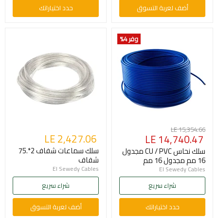
أضف لعربة التسوق
حدد اختياراتك
وفر 4
%
السعر
LE 15,354.66
السعر
LE 2,427.06
LE 14,740.47
الأصلي
الحالي
سلك سماعات شفاف 2*.75
سلك نحاس CU / PVC مجدول
شفاف
16 مم مجدول 16 مم
El Sewedy Cables
El Sewedy Cables
شراء سريع
شراء سريع
حدد اختياراتك
أضف لعربة التسوق