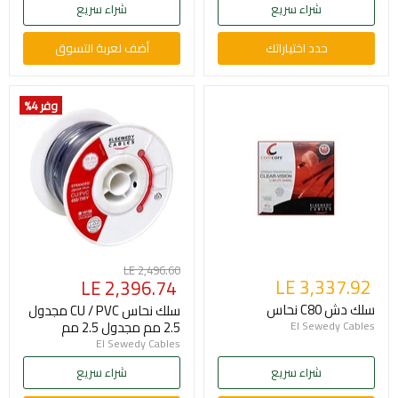
شراء سريع
شراء سريع
حدد اختياراتك
أضف لعربة التسوق
وفر 4
%
السعر
LE 2,496.60
LE 3,337.92
السعر
LE 2,396.74
الأصلي
الحالي
سلك دش C80 نحاس
سلك نحاس CU / PVC مجدول
2.5 مم مجدول 2.5 مم
El Sewedy Cables
El Sewedy Cables
شراء سريع
شراء سريع