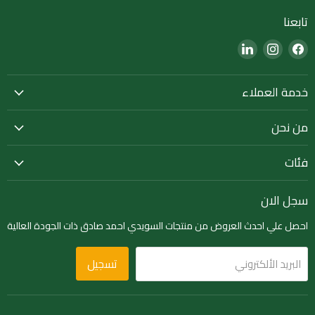
تابعنا
Find
Find
Find
us
us
us
on
on
on
خدمة العملاء
LinkedIn
Instagram
Facebook
من نحن
فئات
سجل الان
احصل علي احدث العروض من منتجات السويدي احمد صادق ذات الجودة العالية
تسجيل
البريد الألكتروني