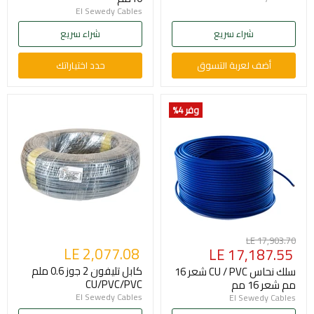
El Sewedy Cables
شراء سريع
شراء سريع
أضف لعربة التسوق
حدد اختياراتك
وفر 4
%
السعر
LE 17,903.70
السعر
LE 2,077.08
LE 17,187.55
الأصلي
الحالي
كابل تليفون 2 جوز 0.6 ملم
سلك نحاس CU / PVC شعر 16
CU/PVC/PVC
مم شعر 16 مم
El Sewedy Cables
El Sewedy Cables