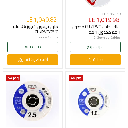
السعر
LE 1,062.48
السعر
LE 1,040.82
LE 1,019.98
الأصلي
الحالي
كابل تليفون 1 جوز 0.6 ملم
سلك نحاس CU / PVC مجدول
CU/PVC/PVC
1 مم مجدول 1 مم
El Sewedy Cables
El Sewedy Cables
شراء سريع
شراء سريع
حدد اختياراتك
أضف لعربة التسوق
وفر 4
%
وفر 4
%