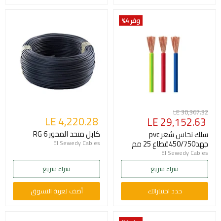
وفر 4
%
السعر
LE 30,367.32
السعر
LE 4,220.28
LE 29,152.63
الأصلي
الحالي
كابل متحد المحور RG 6
سلك نحاس شعر pvc
جهد450/750قطاع 25 مم
El Sewedy Cables
El Sewedy Cables
شراء سريع
شراء سريع
حدد اختياراتك
أضف لعربة التسوق