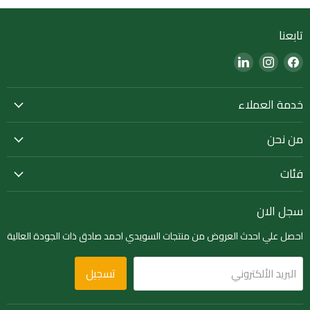
تابعنا
Find
Find
Find
us
us
us
on
on
on
خدمة العملاء
LinkedIn
Instagram
Facebook
من نحن
فئات
سجل الان
احصل علي احدث العروض من منتجات السويدي احمد صادق ذات الجودة العالية
تسجيل
البريد الألكتروني