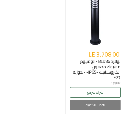
LE 3,708.00
بولارد BLD86 -الومنيوم
مسبوك مدهون
الكتروستاتيك -IP65- -بدواية
E27
Egylux
شراء سريع
نفذت الكمية