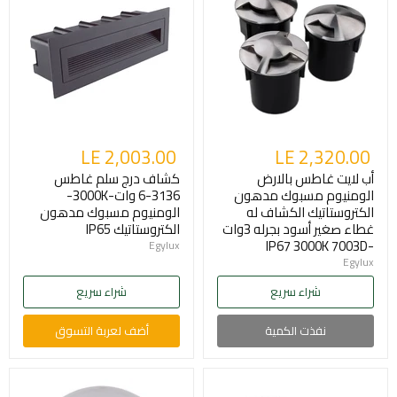
LE 2,003.00
LE 2,320.00
أب لايت غاطس بالارض
كشاف درج سلم غاطس
الومنيوم مسبوك مدهون
3136-6 وات-3000K-
الكتروستاتيك الكشاف له
الومنيوم مسبوك مدهون
غطاء صغير أسود بجرله 3وات
الكتروستاتيك IP65
-IP67 3000K 7003D
Egylux
Egylux
شراء سريع
شراء سريع
نفذت الكمية
أضف لعربة التسوق