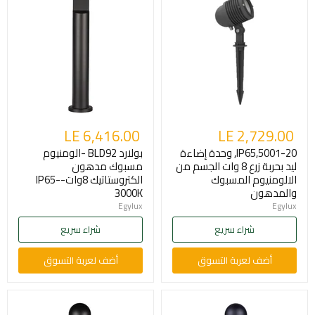
LE 6,416.00
LE 2,729.00
5001-20,IP65, وحدة إضاءة
بولارد BLD92 -الومنيوم
ليد بحربة زرع 8 وات الجسم من
مسبوك مدهون
الالومنيوم المسبوك
الكتروستاتيك 8وات-IP65-
والمدهون
3000K
Egylux
Egylux
شراء سريع
شراء سريع
أضف لعربة التسوق
أضف لعربة التسوق