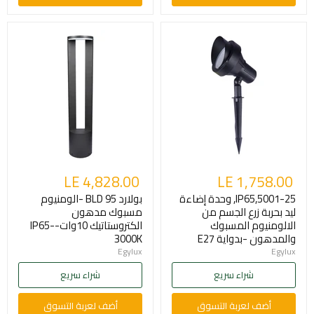
LE 4,828.00
LE 1,758.00
5001-25,IP65, وحدة إضاءة
بولارد BLD 95 -الومنيوم
ليد بحربة زرع الجسم من
مسبوك مدهون
الالومنيوم المسبوك
الكتروستاتيك 10وات-IP65-
والمدهون -بدواية E27
3000K
Egylux
Egylux
شراء سريع
شراء سريع
أضف لعربة التسوق
أضف لعربة التسوق