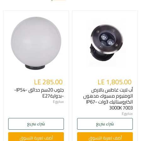
LE 285.00
LE 1,805.00
أب لايت غاطس بالارض
جلوب 20سم حدائق -IP54-
الومنيوم مسبوك مدهون
-بدوايةE27
الكتروستاتيك 3وات -IP67
Egylux
3000K 7003
Egylux
شراء سريع
شراء سريع
أضف لعربة التسوق
أضف لعربة التسوق