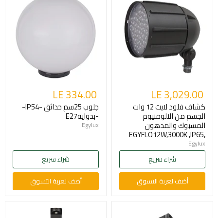
LE 334.00
LE 3,029.00
كشاف فلود لايت 12 وات
جلوب 25سم حدائق -IP54-
الجسم من الالومنيوم
-بدوايةE27
المسبوك والمدهون
Egylux
,EGYFLO12W,3000K ,IP65
Egylux
شراء سريع
شراء سريع
أضف لعربة التسوق
أضف لعربة التسوق