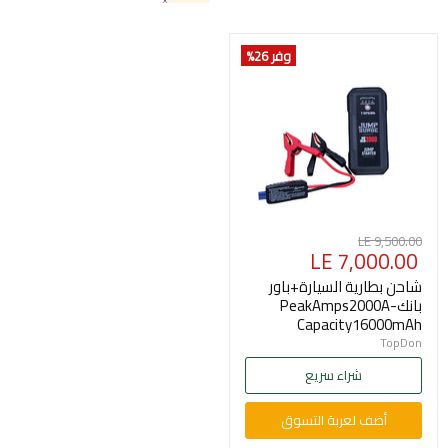
وفر 26
%
السعر
LE 9,500.00
السعر
LE 7,000.00
الأصلي
الحالي
شاحن بطارية السيارة+باور
بانكPeakAmps2000A-
Capacity16000mAh
TopDon
شراء سريع
أضف لعربة التسوق