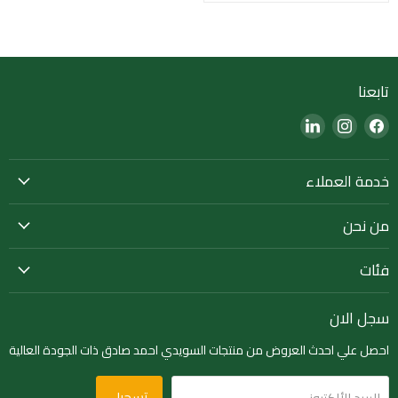
تابعنا
Find
Find
Find
us
us
us
on
on
on
خدمة العملاء
LinkedIn
Instagram
Facebook
من نحن
فئات
سجل الان
احصل علي احدث العروض من منتجات السويدي احمد صادق ذات الجودة العالية
تسجيل
البريد الألكتروني