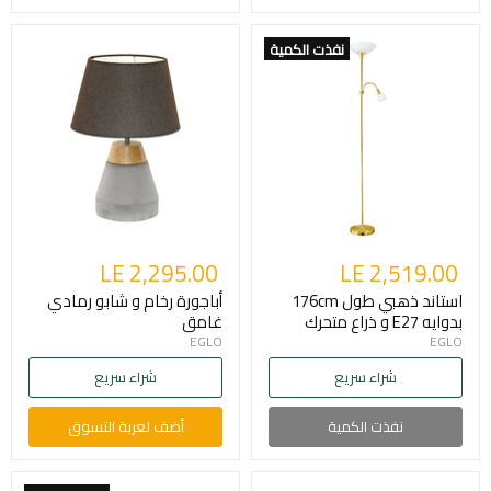
نفذت الكمية
LE 2,295.00
LE 2,519.00
استاند ذهبي طول 176cm
أباجورة رخام و شابو رمادي
بدوايه E27 و ذراع متحرك
غامق
EGLO
EGLO
شراء سريع
شراء سريع
نفذت الكمية
أضف لعربة التسوق