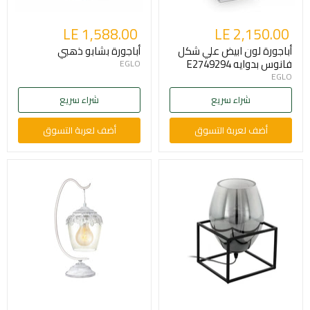
LE 1,588.00
LE 2,150.00
أباجورة لون ابيض علي شكل
أباجورة بشابو ذهبي
فانوس بدوايه E2749294
EGLO
EGLO
شراء سريع
شراء سريع
أضف لعربة التسوق
أضف لعربة التسوق