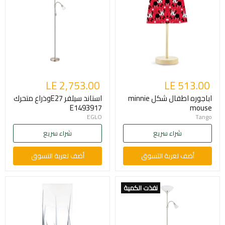
LE 2,753.00
LE 513.00
اباجوره اطفال شكل minnie
استاند سيلفر E27وذراع متحرك
E1493917
mouse
EGLO
Tango
شراء سريع
شراء سريع
أضف لعربة التسوق
أضف لعربة التسوق
نفذت الكمية