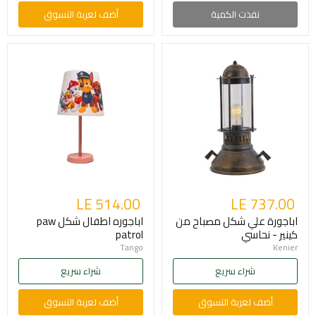
نفذت الكمية
أضف لعربة التسوق
LE 514.00
LE 737.00
اباجورة علي شكل مصباح من
اباجوره اطفال شكل paw
كينير - نحاسي
patrol
Tango
Kenier
شراء سريع
شراء سريع
أضف لعربة التسوق
أضف لعربة التسوق