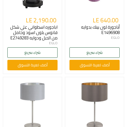
LE 2,190.00
LE 640.00
أباجورة لون بينك بدوايه
اباجوره اسطواني علي شكل
E1496908
فانوس بلون اسود وحامل
من الحبل ودوايه E2749283
EGLO
EGLO
شراء سريع
شراء سريع
أضف لعربة التسوق
أضف لعربة التسوق