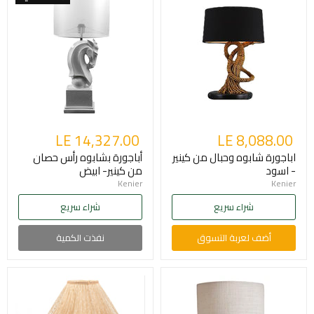
LE 14,327.00
LE 8,088.00
اباجورة شابوه وحبال من كينير
أباجورة بشابوه رأس حصان
- اسود
من كينير- ابيض
Kenier
Kenier
شراء سريع
شراء سريع
أضف لعربة التسوق
نفذت الكمية