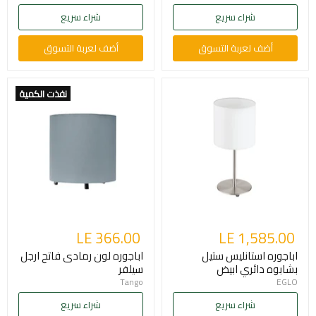
شراء سريع
شراء سريع
أضف لعربة التسوق
أضف لعربة التسوق
نفذت الكمية
LE 366.00
LE 1,585.00
اباجوره استانليس ستيل
اباجوره لون رمادى فاتح ارجل
بشابوه دائري ابيض
سيلفر
Tango
EGLO
شراء سريع
شراء سريع