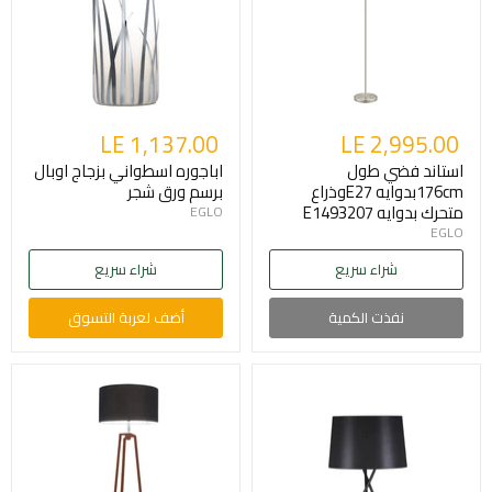
LE 1,137.00
LE 2,995.00
استاند فضي طول
اباجوره اسطواني بزجاج اوبال
176cmبدوايه E27وذراع
برسم ورق شجر
متحرك بدوايه E1493207
EGLO
EGLO
شراء سريع
شراء سريع
نفذت الكمية
أضف لعربة التسوق