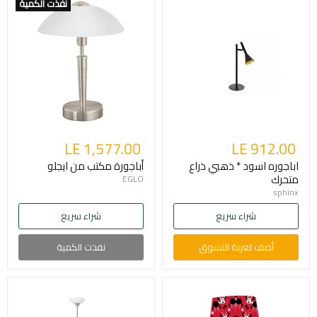
نفذت الكمية
LE 1,577.00
LE 912.00
اباجوره اسود * ذهبي ذراع
أباجورة مكتب من ايجلو
متحرك
EGLO
sphinx
شراء سريع
شراء سريع
أضف لعربة التسوق
نفذت الكمية