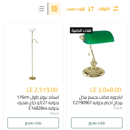
اختيارات
ترتيب حسب
نفذت الكمية
LE 2,519.00
LE 3,048.00
اباجوره مكتب بجسم نيكل
استاند برونز طول 176cm
بزجاج اخضر بدوايه E2790967
بدوايه E27 و ذراع متحرك
بدوايه E1482844
EGLO
EGLO
شراء سريع
شراء سريع