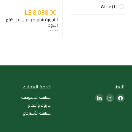
White (1)
LE 8,088.00
اباجورة شابوه وحبال من كينير -
اسود
Kenier
تابعنا
خدمة العملاء
Find
Find
Find
سياسة الخصوصية
us
us
us
شروط وأحكام
on
on
on
سياسة الأسترجاع
LinkedIn
Instagram
Facebook