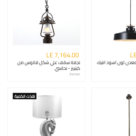
LE 7,164.00
LE
عدن لون اسود انتيك
نجفة سقف علي شكل فانوس من
كينيير - نحاسي
Kenier
نفذت الكمية