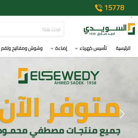
15778
الرئيسية
تأسيس كهرباء
إضاءة
وشوش ومفاتيح ولقم