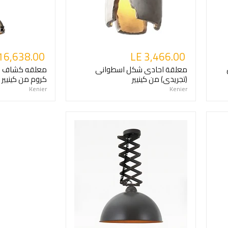
16,638.00
LE 3,466.00
معلقة احادى شكل اسطوانى
معلقه كشاف م
(تجريدى) من كينيير
كروم من كينيير
Kenier
Kenier