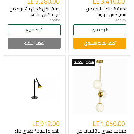
LE 3,280.00
LE 3,410.00
نجفة 6 ذراع شابوه من
نجفة نيكل 6 ذراع بشابوه من
سفينكس - برونز
سيفينكس- فضي
sphinx
sphinx
شراء سريع
شراء سريع
أضف لعربة التسوق
نفذت الكمية
نفذت الكمية
LE 912.00
LE 1,050.00
معلقة ذهبي بـ 3 لمبات من
اباجوره اسود * ذهبي ذراع