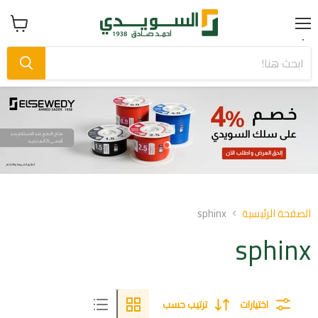
Menu
عرض
سلة
التسوق
Slide
Slide
2
1
Slid
o
الصفحة الرئيسية
sphinx
sphinx
اختيارات
ترتيب حسب