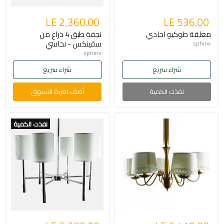
LE 2,360.00
LE 536.00
معلقة طوكيو احادي
نجفة طبق 4 ذراع من
سفينكس - نحاسي
sphinx
sphinx
شراء سريع
شراء سريع
نفذت الكمية
أضف لعربة التسوق
نفذت الكمية