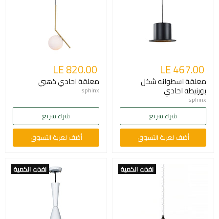
LE 820.00
LE 467.00
معلقة اسطوانه شكل
معلقة احادي ذهبي
بورنيطه احادي
sphinx
sphinx
شراء سريع
شراء سريع
أضف لعربة التسوق
أضف لعربة التسوق
نفذت الكمية
نفذت الكمية