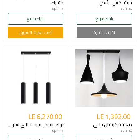
سيفينكس - أبيض
متحرك
sphinx
sphinx
شراء سريع
شراء سريع
نفذت الكمية
أضف لعربة التسوق
LE 6,270.00
LE 1,392.00
معلقة كرنفال ثلاثي
تراك سيلندر اسود ثلالثي اسود
sphinx
sphinx