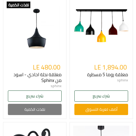
نفذت الكمية
LE 480.00
LE 1,894.00
معلقة روما 5 مسطرة
معلقة نحلة احادي - اسود
من Sphinx
sphinx
sphinx
شراء سريع
شراء سريع
أضف لعربة التسوق
نفذت الكمية