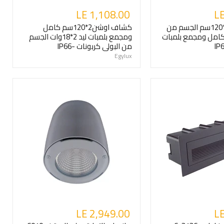
LE 1,108.00
LE
كشاف مارينا 2*120سم الجسم من
كشاف اوشن2*120سم كامل
 كامل ومجمع بلمبات
ومجمع بلمبات ليد 2*18وات الجسم
من البولى كربونات -IP66
Egylux
LE 2,949.00
LE