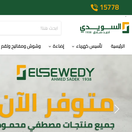
15778
الرئيسية
تأسيس كهرباء
إضاءة
وشوش ومفاتيح ولقم