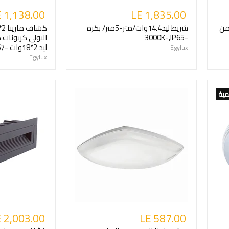
 1,138.00
LE 1,835.00
جسم من
شريط ليد14.4وات/متر-5متر/ بكره
-3000K-,IP65
البولى كربونات
ليد 2*18وات -IP67
Egylux
Egylux
مية
 2,003.00
LE 587.00