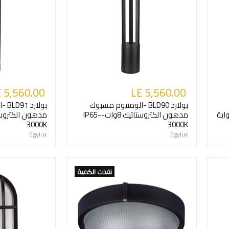
 5,560.00
LE 5,560.00
بولارد BLD90 -الومنيوم مسبوك
بولا
-IP65- -بدواية
مدهون الكتروستاتيك 8وات-IP65-
3000K
3000K
Egylux
Egylux
نفذت الكمية