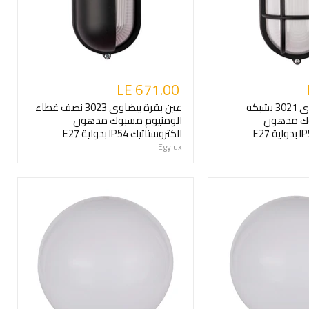
LE 671.00
عين بقرة بيضاوى 3021 بشبكه
عين بقرة بيضاوى 3023 نصف غطاء
وك مدهون
الومنيوم مسبوك مدهون
الكتروستاتيك IP54 بدواية E27
Egylux