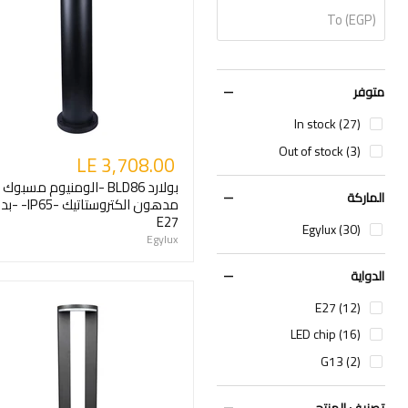
To (EGP)
متوفر
In stock (27)
Out of stock (3)
LE 3,708.00
بولارد BLD86 -الومنيوم مسبوك
الماركة
مدهون الكتروستاتيك 
E27
Egylux (30)
Egylux
الدواية
E27 (12)
LED chip (16)
G13 (2)
تصنيف المنتج