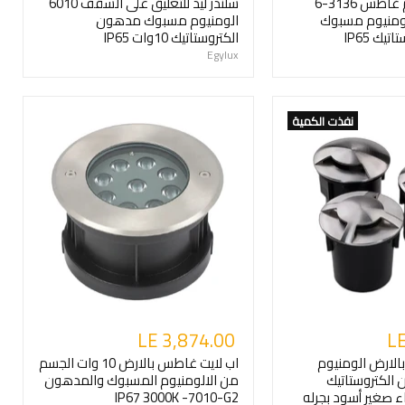
كشاف درج سلم غاطس 3136-6
سلندر ليد للتعليق على السقف 6010
3000- الومنيوم مسبوك
الومنيوم مسبوك مدهون
ك IP65
الكتروستاتيك 10وات IP65
Egylux
نفذت الكمية
LE 3,874.00
LE
الارض الومنيوم
اب لايت غاطس بالارض 10 وات الجسم
لكتروستاتيك
من الالومنيوم المسبوك والمدهون
 صغير أسود بجرله
IP67 3000K -7010-G2