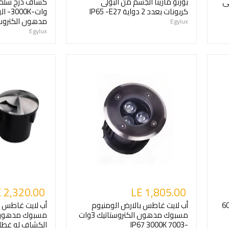
لى
بورتو مارينا الجسم من البولى
كربونات بعدد 2 دواية IP65 -E27
وات-K
مدهون الكتروستاتي
Egylux
Egylux
 2,320.00
LE 1,805.00
على السقف 6020
أب لايت غاطس بالارض الومنيوم
أب لايت غاطس ب
مسبوك مدهون الكتروستاتيك 3وات
مسبوك مدهون ا
-IP67 3000K 7003
الكشاف له غطاء