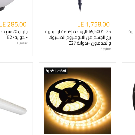
LE 285.00
LE 1,758.00
بحربة
5001-25,IP65, وحدة إضاءة ليد بحربة
زرع الجسم من الالومنيوم المسبوك
-بدوايةE27
والمدهون -بدواية E27
Egylux
Egylux
نفذت الكمية