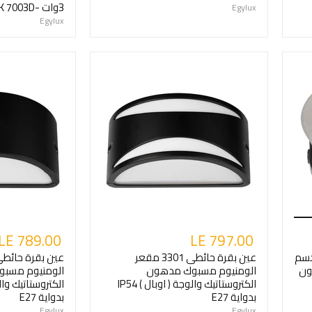
3وات -IP67 3000K 7003D
Egylux
Egylux
LE 789.00
LE 797.00
2 وات الجسم
عين بقرة حائطى 3301 مقعر
ون
الومنيوم مسبوك مدهون
الومنيوم مسب
الكتروستاتيك والوجة ( اوبال ) IP54
بدواية E27
بدواية E27
Egylux
Egylux