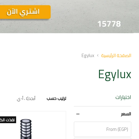
Slid
o
الصفحة الرئيسية
Egylux
Egylux
اختيارات
ترتيب حسب
السعر
نفذت الك
From (EGP)