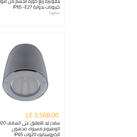
بلفونيرة ربع كورة الجسم من البو
كربونات بدواية IP65 -E27
Egylux
LE 3,568.00
سلندر ليد للتعليق 
الومنيوم مسبوك مدهون
الكتروستاتيك 20وات IP65