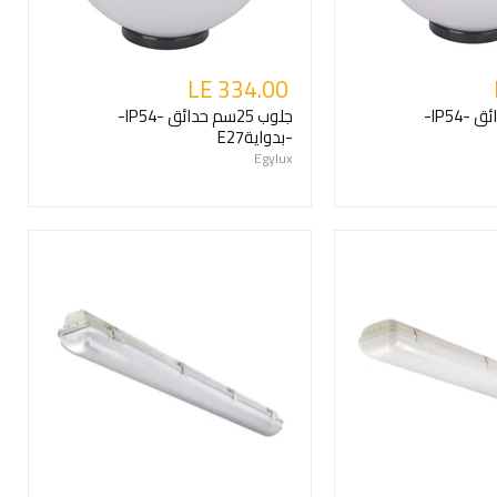
LE 334.00
جلوب 20سم حدائق -IP54-
جلوب 25سم حدائق -IP54-
-بدوايةE27
Egylux