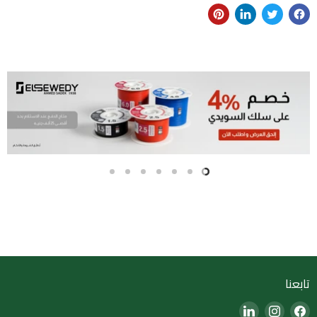
Slide
Slide
Slide
Slide
Slide
Slide
Slide
7
6
5
4
3
2
1
Slide
1
of
7
تابعنا
Find
Find
Find