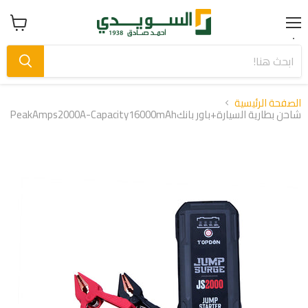
Menu
عرض
سلة
التسوق
الصفحة الرئيسية
شاحن بطارية السيارة+باور بانكPeakAmps2000A-Capacity16000mAh