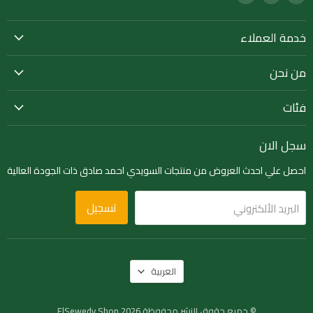
us
us
us
on
on
on
خدمة العملاء
LinkedIn
Instagram
Facebook
من نحن
فئات
سجل الان
احصل علي احدث العروض من منتجات السويدي احمد صادق ذات الجودة العالية
تسجيل
البريد الألكتروني
لغة
العربية
© جميع حقوق النشر محفوظة ElSewedy Shop 2026