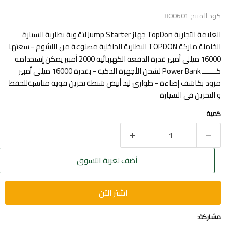
كود المنتج
800601
العلامة التجارية TopDon جهاز Jump Starter لتقوية بطارية السيارة
الخاملة ماركة TOPDON البطارية الداخلية مصنوعة من الليثيوم - سعتها
16000 ميللى أمبير قدرة الدفعة الكهربائية 2000 أمبير يمكن إستخدامه
كـــــــ Power Bank لشحن الأجهزة الذكية - بقدرة 16000 ميللى أمبير
مزود بكاشف إضاءة - طوارئ ليد أبيض شنطة تخزين قوية مناسبةللحفظ
و التخزين فى السيارة
كمية
أضف لعربة التسوق
اشتر الآن
مشاركة: