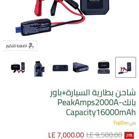
اضغط للتكبير
شاحن بطارية السيارة+باور
بانكPeakAmps2000A-
Capacity16000mAh
من
TopDon
السعر الأصلي
السعر الحالي
LE 7,000.00
LE 9,500.00
26
%