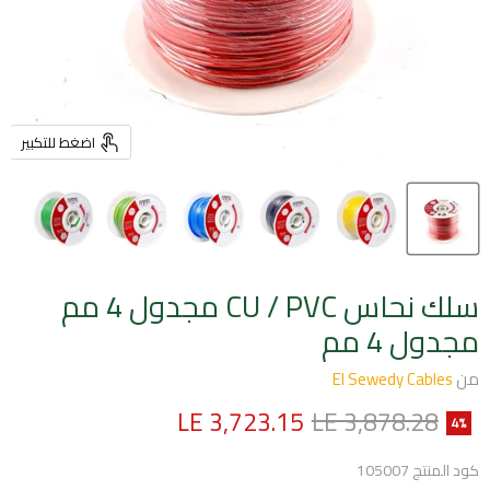
اضغط للتكبير
سلك نحاس CU / PVC مجدول 4 مم
مجدول 4 مم
من
El Sewedy Cables
السعر الأصلي
السعر الحالي
LE 3,723.15
LE 3,878.28
4
%
كود المنتج
105007