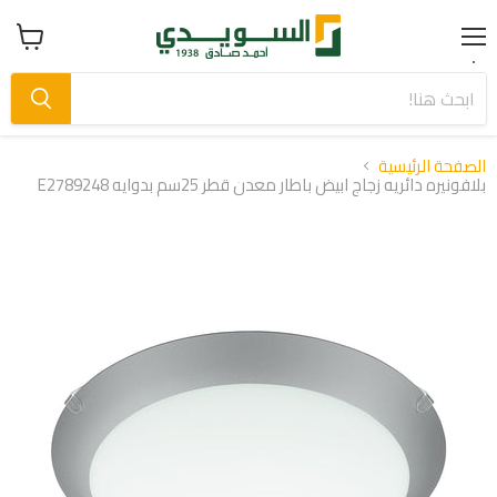
Menu
عرض
سلة
التسوق
الصفحة الرئيسية
بلافونيره دائريه زجاج ابيض باطار معدن قطر 25سم بدوايه E2789248