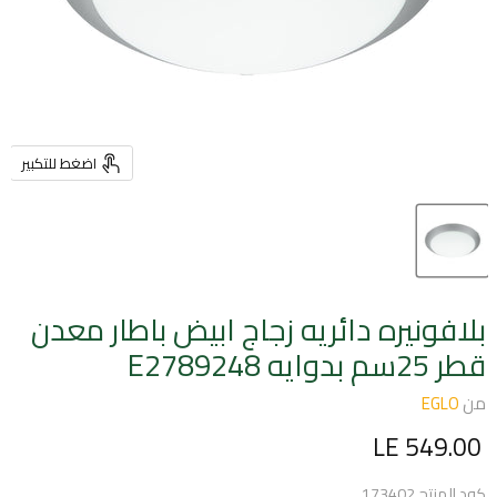
اضغط للتكبير
بلافونيره دائريه زجاج ابيض باطار معدن
قطر 25سم بدوايه E2789248
من
EGLO
السعر الحالي
LE 549.00
كود المنتج
173402