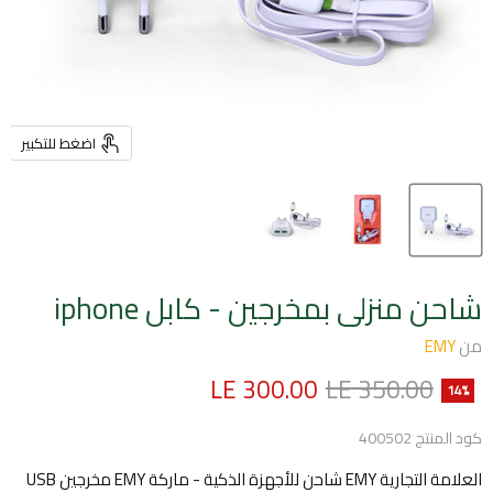
اضغط للتكبير
شاحن منزلى بمخرجين - كابل iphone
من
EMY
السعر الأصلي
السعر الحالي
LE 300.00
LE 350.00
14
%
كود المنتج
400502
العلامة التجارية EMY شاحن للأجهزة الذكية - ماركة EMY مخرجين USB