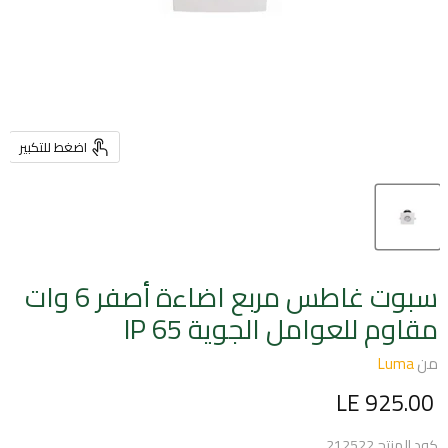
اضغط للتكبير
سبوت غاطس مربع اضاءة أصفر 6 وات
مقاوم للعوامل الجوية IP 65
من
Luma
السعر الحالي
LE 925.00
كود المنتج
212522