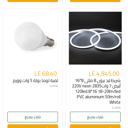
LE 68.40
LE 4,845.00
شريط ليد نيون 8 مللى 8*16
لمبة لوما بولة 5 وات وورم
أبيض 7 وات220V neon 2835
Luma
120led 8*16 18-20lm/led
PVC aluminium 50m/roll
White
Luma
شراء سريع
شراء سريع