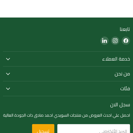
تابعنا
Find
Find
Find
us
us
us
on
on
on
خدمة العملاء
LinkedIn
Instagram
Facebook
من نحن
فئات
سجل الان
احصل علي احدث العروض من منتجات السويدي احمد صادق ذات الجودة العالية
تسجيل
البريد الألكتروني