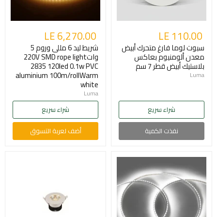
LE 6,270.00
LE 110.00
سبوت لوما فارغ متحرك أبيض
شريط ليد 6 مللى وروم 5
معدن ألومنيوم بعاكس
وات220V SMD rope light
بلاستيك أبيض قطر 7 سم
2835 120led 0.1w PVC
aluminium 100m/rollWarm
Luma
white
Luma
شراء سريع
شراء سريع
نفذت الكمية
أضف لعربة التسوق