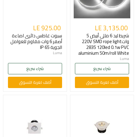
LE 925.00
LE 3,135.00
شريط ليد 6 مللى أبيض 5
سبوت غاطس دائرى اضاءة
وات220V SMD rope light
أصفر 6 وات مقاوم للعوامل
2835 120led 0.1w PVC
الجوية IP 65
aluminium 50m/roll White
Luma
Luma
شراء سريع
شراء سريع
أضف لعربة التسوق
أضف لعربة التسوق