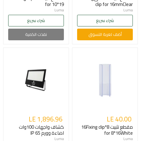
for 10*19
clip for 16mmClear
Luma
Luma
شراء سريع
شراء سريع
أضف لعربة التسوق
نفذت الكمية
LE 1,896.96
LE 40.00
مقطع تثبيت 8*16Fixing clip
كشاف واجهات 100وات
for 8*16White
اضاءة وورم IP 65
Luma
Luma