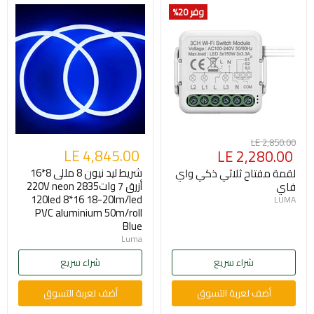
وفر 20
%
السعر
LE 2,850.00
السعر
LE 4,845.00
LE 2,280.00
الأصلي
الحالي
شريط ليد نيون 8 مللى 8*16
لقمة مفتاح ثلاثي ذكي واي
أزرق 7 وات220V neon 2835
فاي
120led 8*16 18-20lm/led
LUMA
PVC aluminium 50m/roll
Blue
Luma
شراء سريع
شراء سريع
أضف لعربة التسوق
أضف لعربة التسوق