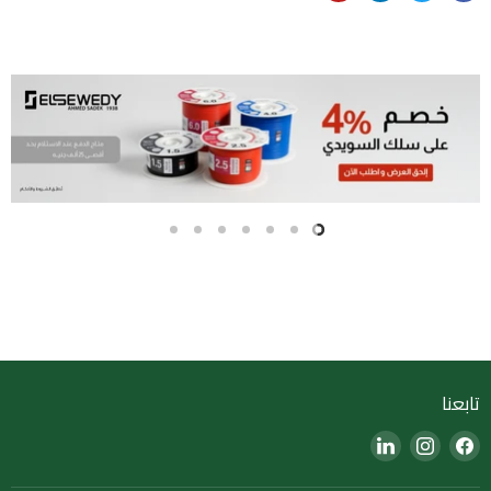
Slide
Slide
Slide
Slide
Slide
Slide
Slide
7
6
5
4
3
2
1
Slide
1
of
7
تابعنا
Find
Find
Find
us
us
us
on
on
on