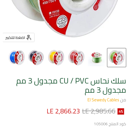
اضغط للتكبير
سلك نحاس CU / PVC مجدول 3 مم
مجدول 3 مم
من
El Sewedy Cables
السعر الأصلي
السعر الحالي
LE 2,866.23
LE 2,985.66
4
%
كود المنتج
105006