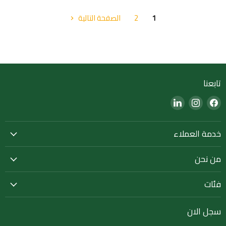
1
2
الصفحة التالية
تابعنا
Find
Find
Find
us
us
us
on
on
on
خدمة العملاء
LinkedIn
Instagram
Facebook
من نحن
فئات
سجل الان