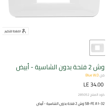
اضغط للتكبير
وش 2 فتحة بدون الشاسية - أبيض
من
Blue W.D
السعر الحالي
LE 34.00
كود المنتج
285052
SB-FE A1-32 وش 2 فتحة بدون الشاسية - أبيض