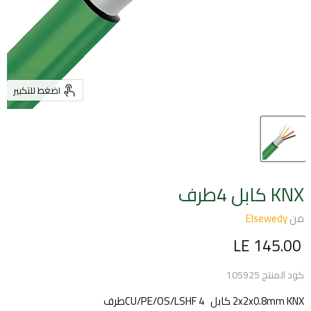
اضغط للتكبير
KNX كابل 4طرف
من
Elsewedy
السعر الحالي
LE 145.00
كود المنتج
105925
2x2x0.8mm KNX كابل CU/PE/OS/LSHF 4طرف