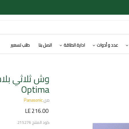
عدد و أدوات
ادارة الطاقة
اتصل بنا
طلب تسعير
وش ثلاثي بلاس
Optima
من
Panasonic
السعر الحالي
LE 216.00
كود المنتج
215276