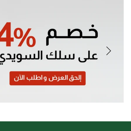
Slide
1
of
7