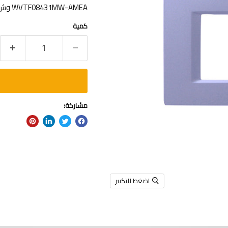
WVTF08431MW-AMEA وش ثلاثي بلاستيك لؤلؤي-تيا-باناسونيك-Optima
كمية
مشاركة:
اضغط للتكبير