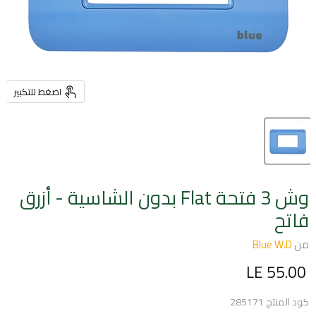
اضغط للتكبير
وش 3 فتحة Flat بدون الشاسية - أزرق
فاتح
من
Blue W.D
السعر الحالي
LE 55.00
كود المنتج
285171