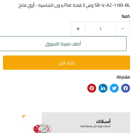
SB-V-A2-1183-BL وش 3 فتحة Flat بدون الشاسية - أزرق فاتح
كمية
أضف لعربة التسوق
اشتر الآن
مشاركة: