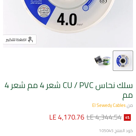
اضغط للتكبير
سلك نحاس CU / PVC شعر 4 مم شعر 4
مم
من
El Sewedy Cables
السعر الأصلي
السعر الحالي
LE 4,170.76
LE 4,344.54
4
%
كود المنتج
105045