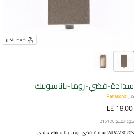
اضغط للتكبير
سدادة-فضي-روما-باناسونيك
من
Panasonic
السعر الحالي
LE 18.00
كود المنتج
215100
WIRAM3020S سدادة-فضي-روما-باناسونيك-هندي