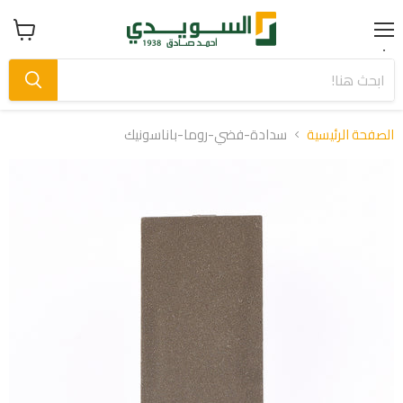
Menu
عرض
سلة
التسوق
الصفحة الرئيسية
سدادة-فضي-روما-باناسونيك