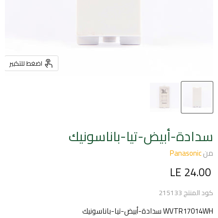
اضغط للتكبير
سدادة-أبيض-تيا-باناسونيك
من
Panasonic
السعر الحالي
LE 24.00
كود المنتج
215133
WVTR17014WH سدادة-أبيض-تيا-باناسونيك