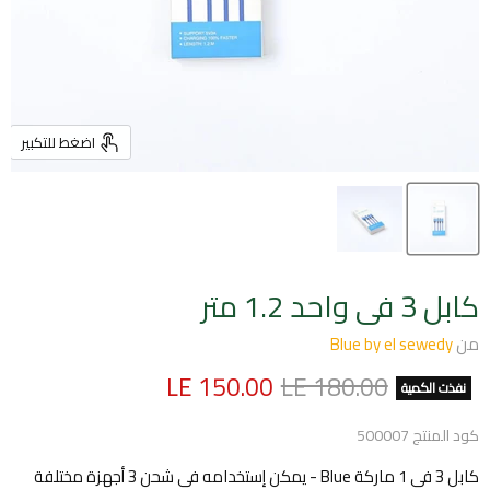
اضغط للتكبير
كابل 3 فى واحد 1.2 متر
من
Blue by el sewedy
السعر الأصلي
السعر الحالي
LE 150.00
LE 180.00
نفذت الكمية
كود المنتج
500007
كابل 3 فى 1 ماركة Blue - يمكن إستخدامه فى شحن 3 أجهزة مختلفة