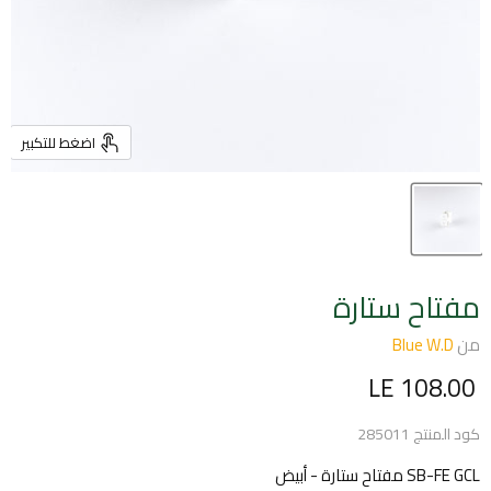
اضغط للتكبير
مفتاح ستارة
من
Blue W.D
السعر الحالي
LE 108.00
كود المنتج
285011
SB-FE GCL مفتاح ستارة - أبيض