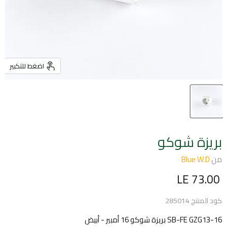
اضغط للتكبير
بريزة شوكو
من
Blue W.D
السعر الحالي
LE 73.00
كود المنتج
285014
SB-FE GZG13-16 بريزة شوكو 16 أمبير - أبيض