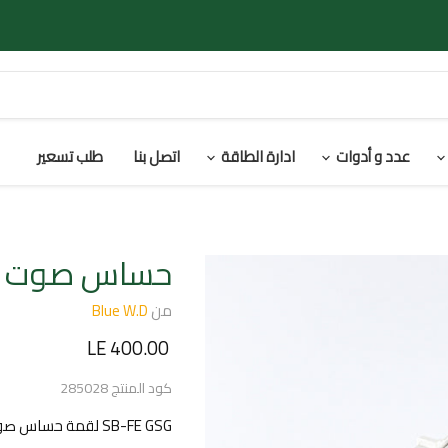
عدد و أدوات
ادارة الطاقة
اتصل بنا
طلب تسعير
حساس صوت
من
Blue W.D
السعر الحالي
LE 400.00
كود المنتج
285028
SB-FE GSG لقمة حساس صوت - أبيض