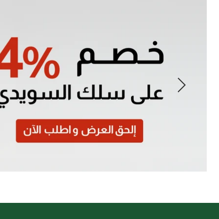
Slide
1
of
7