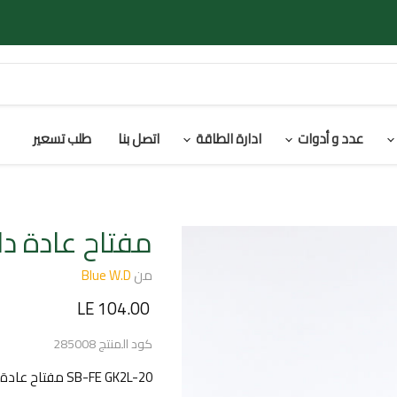
عدد و أدوات
ادارة الطاقة
اتصل بنا
طلب تسعير
مفتاح عادة دا
من
Blue W.D
السعر الحالي
LE 104.00
كود المنتج
285008
SB-FE GK2L-20 مفتاح عادة 20 أمبير للسخان - أبيض