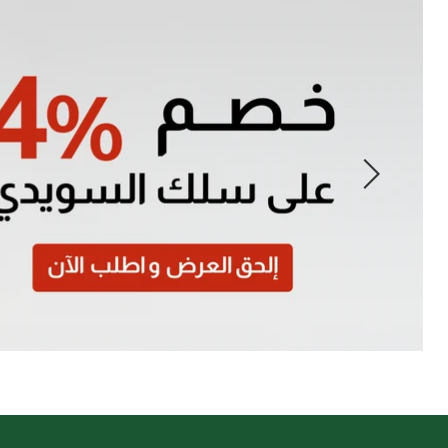
Slide
1
of
7