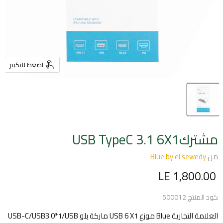
اضغط للتكبير
مشتركUSB TypeC 3.1 6X1
من
Blue by el sewedy
السعر الحالي
LE 1,800.00
كود المنتج
500012
العلامة التجارية Blue موزع USB 6 X1 ماركة بلو USB-C/USB3.0*1/USB