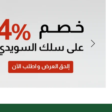
Slide
1
of
7