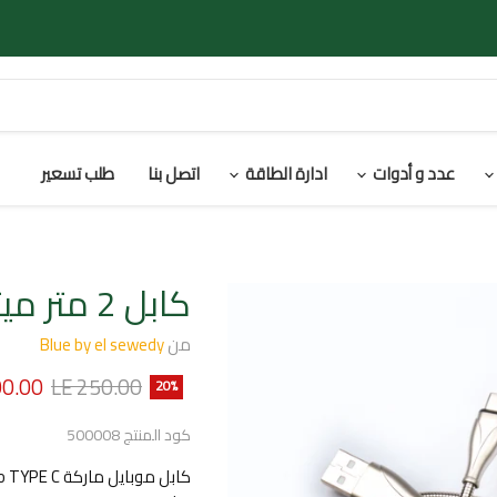
عدد و أدوات
ادارة الطاقة
اتصل بنا
طلب تسعير
كابل 2 متر ميتال Type C
من
Blue by el sewedy
السعر الأصلي
السعر 
00.00
LE 250.00
20
%
كود المنتج
500008