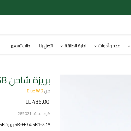
عدد و أدوات
ادارة الطاقة
اتصل بنا
طلب تسعير
بريزة شاحن USB
من
Blue W.D
السعر الحالي
LE 436.00
كود المنتج
285021
SB-FE GUSB1-2.1A بريزة USB مفرد 2.1 امبير- أبيض