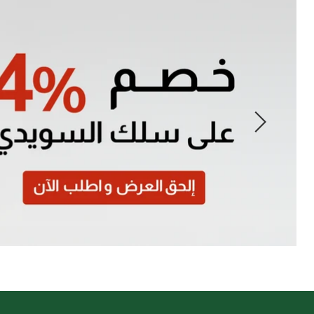
Slide
1
of
7