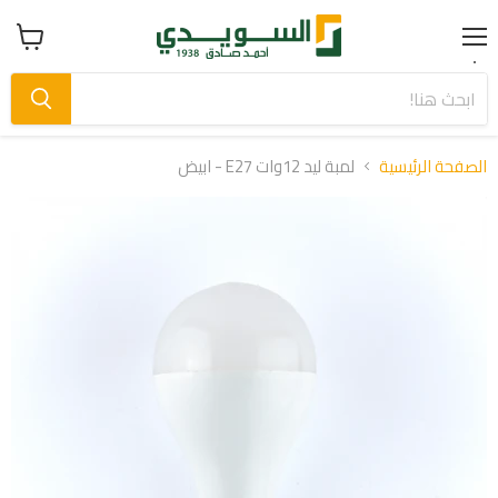
Menu
عرض
سلة
التسوق
الصفحة الرئيسية
لمبة ليد 12وات E27 - ابيض