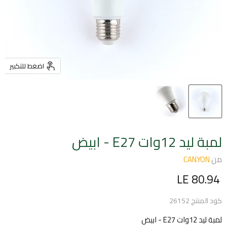
اضغط للتكبير
لمبة ليد 12وات E27 - ابيض
من
CANYON
السعر الحالي
LE 80.94
كود المنتج
26152
لمبة ليد 12وات E27 - ابيض