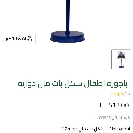
اضغط للتكبير
اباجوره اطفال شكل بات مان دوايه
من
Tango
السعر الحالي
LE 513.00
كود المنتج
188525
اباجوره اطفال شكل بات مان دوايه E27