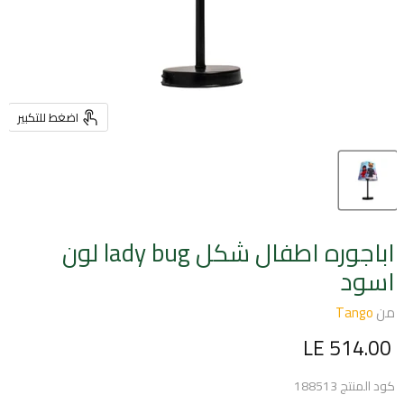
اضغط للتكبير
اباجوره اطفال شكل lady bug لون
اسود
من
Tango
السعر الحالي
LE 514.00
كود المنتج
188513