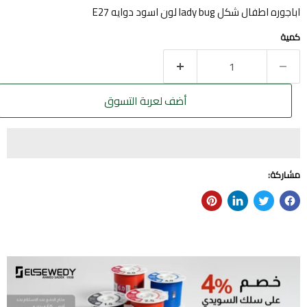
اباجوره اطفال شكل lady bug لون اسود دوايه E27
كمية
أضف لعربة التسوق
مشاركة: