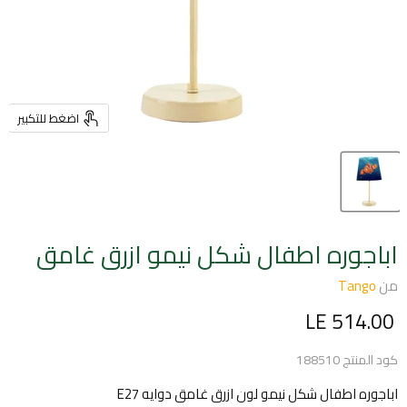
اضغط للتكبير
اباجوره اطفال شكل نيمو ازرق غامق
من
Tango
السعر الحالي
LE 514.00
كود المنتج
188510
اباجوره اطفال شكل نيمو لون ازرق غامق دوايه E27