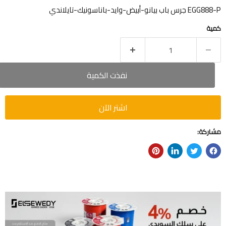
EGG888-P جرس باب بيانو-أبيض-وايد-باناسونيك-تايلاندي
كمية
نفذت الكمية
اشتر الآن
مشاركة: