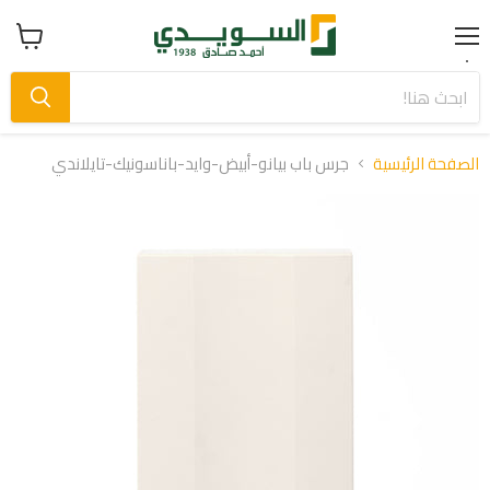
Menu
عرض
سلة
التسوق
الصفحة الرئيسية
جرس باب بيانو-أبيض-وايد-باناسونيك-تايلاندي