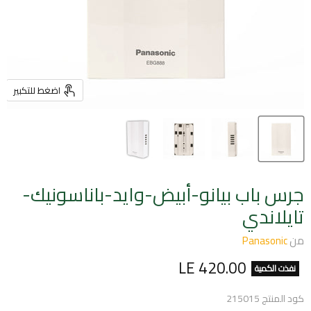
اضغط للتكبير
جرس باب بيانو-أبيض-وايد-باناسونيك-
تايلاندي
من
Panasonic
السعر الحالي
LE 420.00
نفذت الكمية
كود المنتج
215015