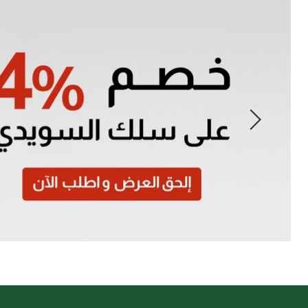
Slide
1
of
7