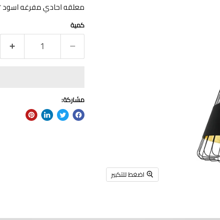
معلقه احادي مفرغه اسود *ذه
كمية
مشاركة:
اضغط للتكبير