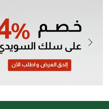
Slide
1
of
7