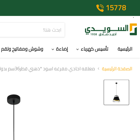
15778
الرئيسية
تأسيس كهرباء
إضاءة
وشوش ومفاتيح ولقم
الصفحة الرئيسية
معلقه احادي مفرغه اسود *ذهبي قطر36سم بدوايهE2749446