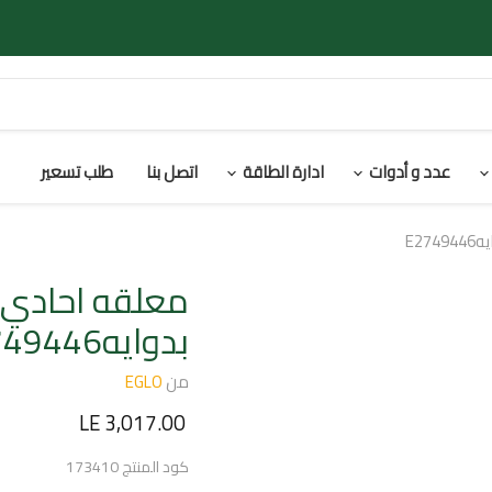
عدد و أدوات
ادارة الطاقة
اتصل بنا
طلب تسعير
بدوايهE2749446
من
EGLO
السعر الحالي
LE 3,017.00
كود المنتج
173410