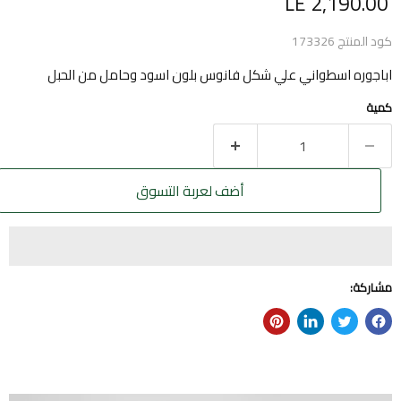
السعر الحالي
LE 2,190.00
كود المنتج
173326
اباجوره اسطواني علي شكل فانوس بلون اسود وحامل من الحبل
كمية
أضف لعربة التسوق
مشاركة: