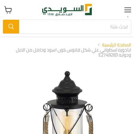
Menu
عرض
سلة
التسوق
الصفحة الرئيسية
اباجوره اسطواني علي شكل فانوس بلون اسود وحامل من الحبل
ودوايه E2749283