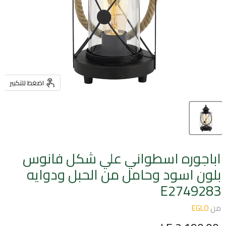
اضغط للتكبير
اباجوره اسطواني علي شكل فانوس
بلون اسود وحامل من الحبل ودوايه
E2749283
من
EGLO