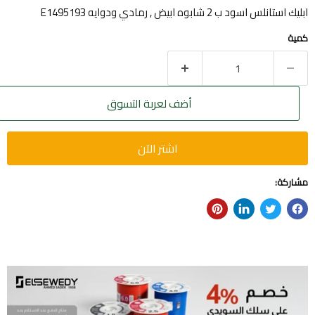
ابليك استانلس اسود ب 2 شابوه ابيض , رمادي ودوايه E1495193
كمية
أضف لعربة التسوق
اشتر الآن
مشاركة: