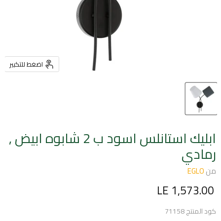
اضغط للتكبير
ابليك استانلس اسود ب 2 شابوه ابيض ,
رمادي
من
EGLO
السعر الحالي
LE 1,573.00
كود المنتج
71158