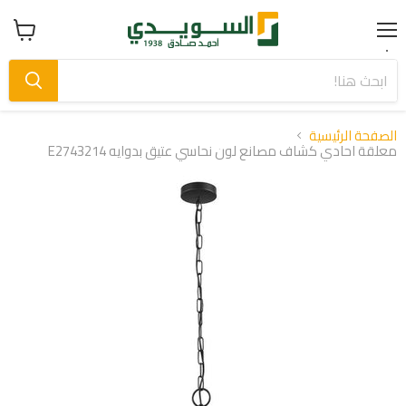
Menu
عرض
سلة
التسوق
الصفحة الرئيسية
معلقة احادي كشاف مصانع لون نحاسي عتيق بدوايه E2743214