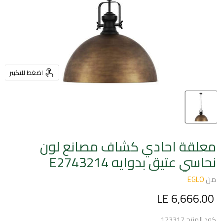
اضغط للتكبير
معلقة احادي كشاف مصانع لون
نحاسي عتيق بدوايه E2743214
من
EGLO
السعر الحالي
LE 6,666.00
كود المنتج
173317