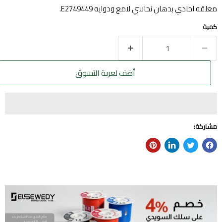
معلقه احادي بدهان نحاسي لامع ودوايه E2749449.
كمية
أضف لعربة التسوق
مشاركة: