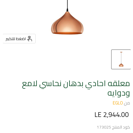
اضغط للتكبير
معلقه احادي بدهان نحاسي لامع
ودوايه
من
EGLO
السعر الحالي
LE 2,944.00
كود المنتج
173025