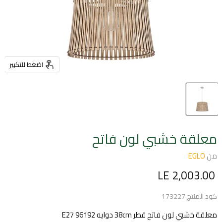
اضغط للتكبير
معلقة خشبي لون فاتح
من
EGLO
السعر الحالي
LE 2,003.00
كود المنتج
173227
معلقة خشبي لون فاتح قطر 38cm دوايه E27 96192